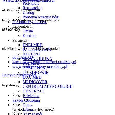
Wstecz do podglądu aktualności
Proktolog
Reumatolog
ul. Mostowa 12, Kamionki
Urolog
Poradnia leczenia bólu
kamionki@centrum-zdrowia-rodziny.pl
Poradnia Psych.-Ped.
Laboratorium
885 029 029
Oferta
Kontakt
Partnerzy
ENELMED
ul. Mostowa 12, 62-023 Kamionki
PZU ZDROWIE
ALLIANZ
885 029 029
SIGNAL IDUNA
kamionki@centrum-zdrowia-rodziny.pl
POLMED
www.centrum-zdrowia-rodziny.pl
COMPENSA
TU ZDROWIE
Polityka prywatności
LUX MED
MEDICOVER
Rejestracja
CENTRUM ALERGOLOGII
GENERALI
Pon. - Pt. :
JP Medica
7.30-19.00
Szkoła Rodzenia
Sob. :
O nas
(w godz. pracy lek. spec.)
Oferta
Niedz. :
Nasz zespół