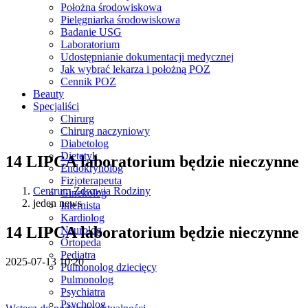
Położna środowiskowa
Pielęgniarka środowiskowa
Badanie USG
Laboratorium
Udostępnianie dokumentacji medycznej
Jak wybrać lekarza i położną POZ
Cennik POZ
Beauty
Specjaliści
Chirurg
Chirurg naczyniowy
Diabetolog
Dietetyk
14 LIPCA laboratorium będzie nieczynne
Endokrynolog
Fizjoterapeuta
Centrum Zdrowia Rodziny
Ginekolog
jeden news
Internista
Kardiolog
14 LIPCA laboratorium będzie nieczynne
Neurolog
Ortopeda
Pediatra
2025-07-13 10:20
Pulmonolog dziecięcy
Pulmonolog
Psychiatra
Psycholog