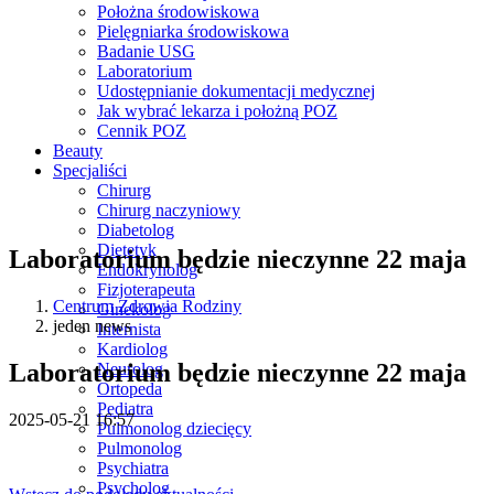
Położna środowiskowa
Pielęgniarka środowiskowa
Badanie USG
Laboratorium
Udostępnianie dokumentacji medycznej
Jak wybrać lekarza i położną POZ
Cennik POZ
Beauty
Specjaliści
Chirurg
Chirurg naczyniowy
Diabetolog
Dietetyk
Laboratorium będzie nieczynne 22 maja
Endokrynolog
Fizjoterapeuta
Centrum Zdrowia Rodziny
Ginekolog
jeden news
Internista
Kardiolog
Laboratorium będzie nieczynne 22 maja
Neurolog
Ortopeda
Pediatra
2025-05-21 16:57
Pulmonolog dziecięcy
Pulmonolog
Psychiatra
Psycholog