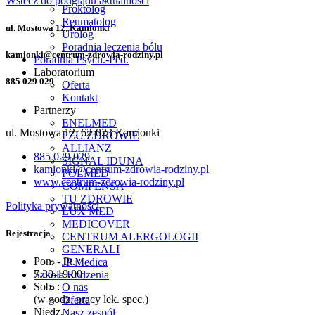
Wstecz do podglądu aktualności
Proktolog
Reumatolog
ul. Mostowa 12, Kamionki
Urolog
Poradnia leczenia bólu
kamionki@centrum-zdrowia-rodziny.pl
Poradnia Psych.-Ped.
Laboratorium
885 029 029
Oferta
Kontakt
Partnerzy
ENELMED
ul. Mostowa 12, 62-023 Kamionki
PZU ZDROWIE
ALLIANZ
885 029 029
SIGNAL IDUNA
kamionki@centrum-zdrowia-rodziny.pl
POLMED
www.centrum-zdrowia-rodziny.pl
COMPENSA
TU ZDROWIE
Polityka prywatności
LUX MED
MEDICOVER
Rejestracja
CENTRUM ALERGOLOGII
GENERALI
Pon. - Pt. :
JP Medica
7.30-19.00
Szkoła Rodzenia
Sob. :
O nas
(w godz. pracy lek. spec.)
Oferta
Niedz. :
Nasz zespół