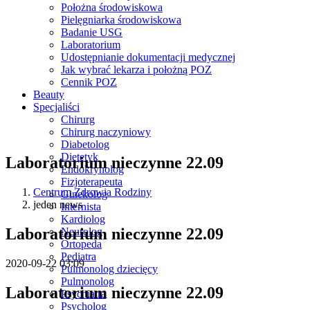
Położna środowiskowa
Pielęgniarka środowiskowa
Badanie USG
Laboratorium
Udostępnianie dokumentacji medycznej
Jak wybrać lekarza i położną POZ
Cennik POZ
Beauty
Specjaliści
Chirurg
Chirurg naczyniowy
Diabetolog
Dietetyk
Laboratorium nieczynne 22.09
Endokrynolog
Fizjoterapeuta
Centrum Zdrowia Rodziny
Ginekolog
jeden news
Internista
Kardiolog
Laboratorium nieczynne 22.09
Neurolog
Ortopeda
Pediatra
2020-09-22 03:09
Pulmonolog dziecięcy
Pulmonolog
Laboratorium nieczynne 22.09
Psychiatra
Psycholog