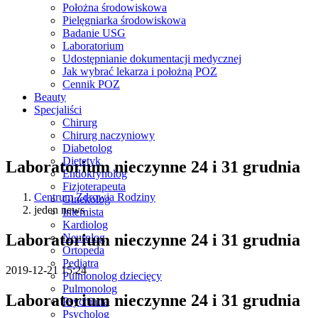
Położna środowiskowa
Pielęgniarka środowiskowa
Badanie USG
Laboratorium
Udostępnianie dokumentacji medycznej
Jak wybrać lekarza i położną POZ
Cennik POZ
Beauty
Specjaliści
Chirurg
Chirurg naczyniowy
Diabetolog
Dietetyk
Laboratorium nieczynne 24 i 31 grudnia
Endokrynolog
Fizjoterapeuta
Centrum Zdrowia Rodziny
Ginekolog
jeden news
Internista
Kardiolog
Laboratorium nieczynne 24 i 31 grudnia
Neurolog
Ortopeda
Pediatra
2019-12-21 15:24
Pulmonolog dziecięcy
Pulmonolog
Laboratorium nieczynne 24 i 31 grudnia
Psychiatra
Psycholog