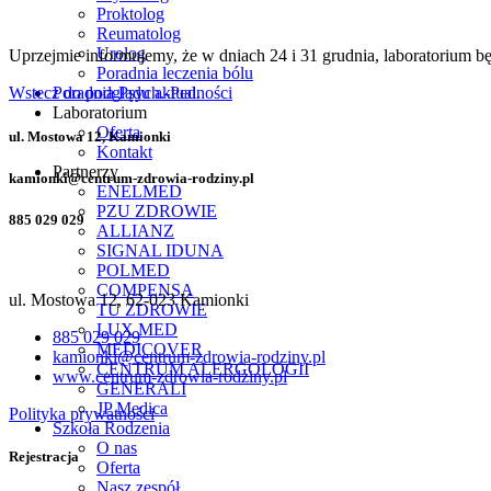
Proktolog
Reumatolog
Urolog
Uprzejmie informujemy, że w dniach 24 i 31 grudnia, laboratorium b
Poradnia leczenia bólu
Poradnia Psych.-Ped.
Wstecz do podglądu aktualności
Laboratorium
Oferta
ul. Mostowa 12, Kamionki
Kontakt
Partnerzy
kamionki@centrum-zdrowia-rodziny.pl
ENELMED
PZU ZDROWIE
885 029 029
ALLIANZ
SIGNAL IDUNA
POLMED
COMPENSA
ul. Mostowa 12, 62-023 Kamionki
TU ZDROWIE
LUX MED
885 029 029
MEDICOVER
kamionki@centrum-zdrowia-rodziny.pl
CENTRUM ALERGOLOGII
www.centrum-zdrowia-rodziny.pl
GENERALI
JP Medica
Polityka prywatności
Szkoła Rodzenia
O nas
Rejestracja
Oferta
Nasz zespół