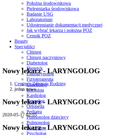
Położna środowiskowa
Pielęgniarka środowiskowa
Badanie USG
Laboratorium
Udostępnianie dokumentacji medycznej
Jak wybrać lekarza i położną POZ
Cennik POZ
Beauty
Specjaliści
Chirurg
Chirurg naczyniowy
Diabetolog
Dietetyk
Nowy lekarz - LARYNGOLOG
Endokrynolog
Fizjoterapeuta
Centrum Zdrowia Rodziny
Ginekolog
jeden news
Internista
Kardiolog
Nowy lekarz - LARYNGOLOG
Neurolog
Ortopeda
Pediatra
2020-05-17 02:55
Pulmonolog dziecięcy
Pulmonolog
Nowy lekarz - LARYNGOLOG
Psychiatra
Psycholog