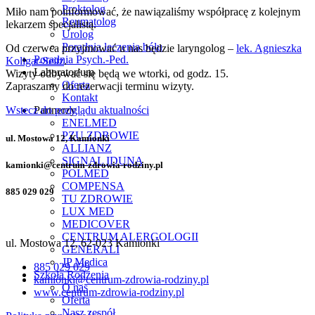
Proktolog
Miło nam poinformować, że nawiązaliśmy współpracę z kolejnym
Reumatolog
lekarzem specjalistą.
Urolog
Poradnia leczenia bólu
Od czerwca przyjmować u nas będzie laryngolog –
lek. Agnieszka
Poradnia Psych.-Ped.
Koligat-Seitz
.
Laboratorium
Wizyty odbywać się będą we wtorki, od godz. 15.
Oferta
Zapraszamy do rezerwacji terminu wizyty.
Kontakt
Partnerzy
Wstecz do podglądu aktualności
ENELMED
PZU ZDROWIE
ul. Mostowa 12, Kamionki
ALLIANZ
SIGNAL IDUNA
kamionki@centrum-zdrowia-rodziny.pl
POLMED
COMPENSA
885 029 029
TU ZDROWIE
LUX MED
MEDICOVER
CENTRUM ALERGOLOGII
ul. Mostowa 12, 62-023 Kamionki
GENERALI
JP Medica
885 029 029
Szkoła Rodzenia
kamionki@centrum-zdrowia-rodziny.pl
O nas
www.centrum-zdrowia-rodziny.pl
Oferta
Nasz zespół