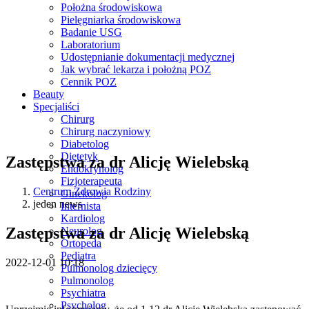
Położna środowiskowa
Pielęgniarka środowiskowa
Badanie USG
Laboratorium
Udostępnianie dokumentacji medycznej
Jak wybrać lekarza i położną POZ
Cennik POZ
Beauty
Specjaliści
Chirurg
Chirurg naczyniowy
Diabetolog
Dietetyk
Zastępstwa za dr Alicję Wielebską
Endokrynolog
Fizjoterapeuta
Centrum Zdrowia Rodziny
Ginekolog
jeden news
Internista
Kardiolog
Zastępstwa za dr Alicję Wielebską
Neurolog
Ortopeda
Pediatra
2022-12-01 10:18
Pulmonolog dziecięcy
Pulmonolog
Psychiatra
Psycholog