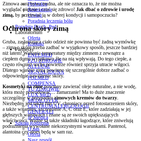
Zimowa aura bywa trudna, ale nie oznacza to, że nie można
Proktolog
wyglądać pięknie i czuć się zdrowo!
Jak dbać o zdrowie i urodę
Reumatolog
zimą,
by przetrwać ją w dobrej kondycji i samopoczuciu?
Urolog
Poradnia leczenia bólu
Poradnia Psych.-Ped.
Ochrona skóry zimą
Laboratorium
Oferta
Gruba, zasłaniająca ciało odzież nie powinna być żadną wymówkę
Kontakt
– zimą o skórę trzeba zadbać w wyjątkowy sposób, jeszcze bardziej
Partnerzy
niż latem! Wahania temperatury między zimnem z zewnątrz a
ENELMED
ciepłem domu wyjątkowo źle na nią wpływają. Do tego ciepłe, a
PZU ZDROWIE
często również suche powietrze również sprzyja utracie wilgoci.
ALLIANZ
Dlatego właśnie zimą powinno się szczególnie dobrze zadbać o
SIGNAL IDUNA
odpowiednie nawilżenie skóry.
POLMED
COMPENSA
Kosmetyki na zimę
powinny zawierać oleje naturalne, a nie wodę,
TU ZDROWIE
która może powodować… zamarzanie! Ma to duże znaczenie
LUX MED
szczególnie w przypadku
zimowych kremów do twarzy
.
MEDICOVER
Niezbędny jest także filtr UV, chroniący przed fotostarzeniem skóry,
CENTRUM ALERGOLOGII
a także witaminy, szczególnie A, C oraz E, które zadziałają w jej
GENERALI
głębszych warstwach i znane są ze swoich upiększających
JP Medica
właściwości. Ważne są także składniki łagodzące, które zniwelują
Szkoła Rodzenia
podrażnienia wywołane niekorzystnymi warunkami. Pantenol,
O nas
alantoina czy aloes będą w sam raz.
Oferta
Nasz zespół