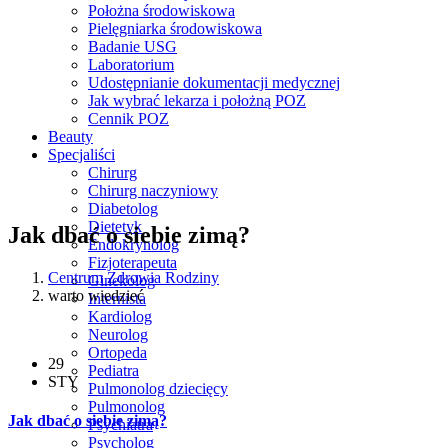
Położna środowiskowa
Pielęgniarka środowiskowa
Badanie USG
Laboratorium
Udostępnianie dokumentacji medycznej
Jak wybrać lekarza i położną POZ
Cennik POZ
Beauty
Specjaliści
Chirurg
Chirurg naczyniowy
Diabetolog
Dietetyk
Jak dbać o siebie zimą?
Endokrynolog
Fizjoterapeuta
Centrum Zdrowia Rodziny
Ginekolog
warto wiedzieć
Internista
Kardiolog
Neurolog
Ortopeda
29
Pediatra
STY
Pulmonolog dziecięcy
Pulmonolog
Jak dbać o siebie zimą?
Psychiatra
Psycholog