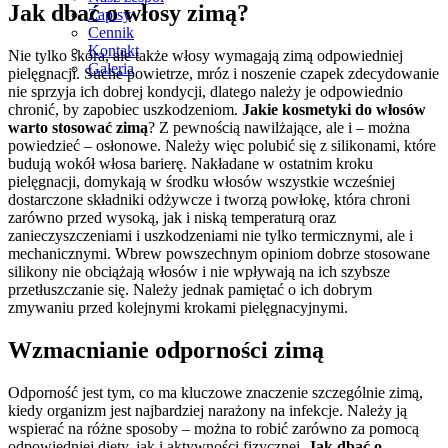
Jak dbać o włosy zimą?
Zapisy
Cennik
Kontakt
Nie tylko skóra, ale także włosy wymagają zimą odpowiedniej
Galeria
pielęgnacji. Suche powietrze, mróz i noszenie czapek zdecydowanie
nie sprzyja ich dobrej kondycji, dlatego należy je odpowiednio
chronić, by zapobiec uszkodzeniom.
Jakie kosmetyki do włosów
warto stosować zimą
? Z pewnością nawilżające, ale i – można
powiedzieć – osłonowe. Należy więc polubić się z silikonami, które
budują wokół włosa barierę. Nakładane w ostatnim kroku
pielęgnacji, domykają w środku włosów wszystkie wcześniej
dostarczone składniki odżywcze i tworzą powłokę, która chroni
zarówno przed wysoką, jak i niską temperaturą oraz
zanieczyszczeniami i uszkodzeniami nie tylko termicznymi, ale i
mechanicznymi. Wbrew powszechnym opiniom dobrze stosowane
silikony nie obciążają włosów i nie wpływają na ich szybsze
przetłuszczanie się. Należy jednak pamiętać o ich dobrym
zmywaniu przed kolejnymi krokami pielęgnacyjnymi.
Wzmacnianie odporności zimą
Odporność jest tym, co ma kluczowe znaczenie szczególnie zimą,
kiedy organizm jest najbardziej narażony na infekcje. Należy ją
wspierać na różne sposoby – można to robić zarówno za pomocą
odpowiedniej diety, jak i aktywności fizycznej.
Jak dbać o