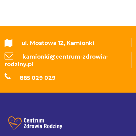
ul. Mostowa 12, Kamionki
kamionki@centrum-zdrowia-
rodziny.pl
885 029 029