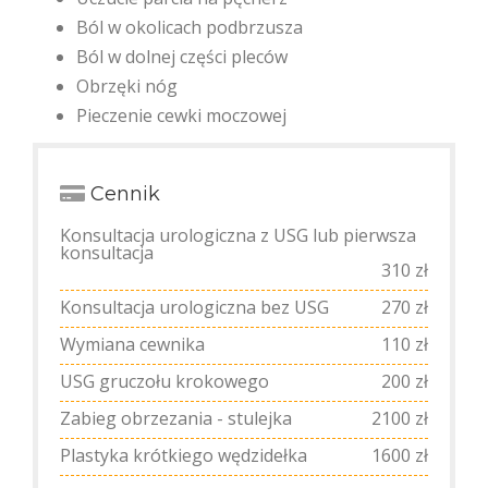
Ból w okolicach podbrzusza
Ból w dolnej części pleców
Obrzęki nóg
Pieczenie cewki moczowej
Cennik
Konsultacja urologiczna z USG lub pierwsza
konsultacja
310 zł
Konsultacja urologiczna bez USG
270 zł
Wymiana cewnika
110 zł
USG gruczołu krokowego
200 zł
Zabieg obrzezania - stulejka
2100 zł
Plastyka krótkiego wędzidełka
1600 zł