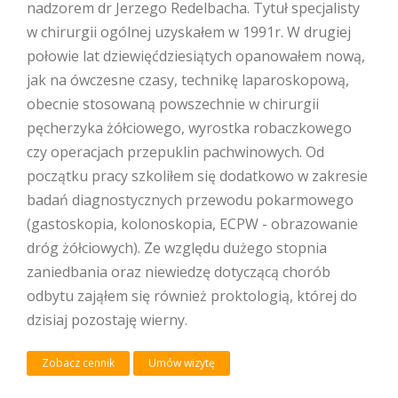
nadzorem dr Jerzego Redelbacha. Tytuł specjalisty
w chirurgii ogólnej uzyskałem w 1991r. W drugiej
połowie lat dziewięćdziesiątych opanowałem nową,
jak na ówczesne czasy, technikę laparoskopową,
obecnie stosowaną powszechnie w chirurgii
pęcherzyka żółciowego, wyrostka robaczkowego
czy operacjach przepuklin pachwinowych. Od
początku pracy szkoliłem się dodatkowo w zakresie
badań diagnostycznych przewodu pokarmowego
(gastoskopia, kolonoskopia, ECPW - obrazowanie
dróg żółciowych). Ze względu dużego stopnia
zaniedbania oraz niewiedzę dotyczącą chorób
odbytu zająłem się również proktologią, której do
dzisiaj pozostaję wierny.
Zobacz cennik
Umów wizytę